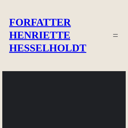
Spring
til
FORFATTER
indhold
HENRIETTE
HESSELHOLDT