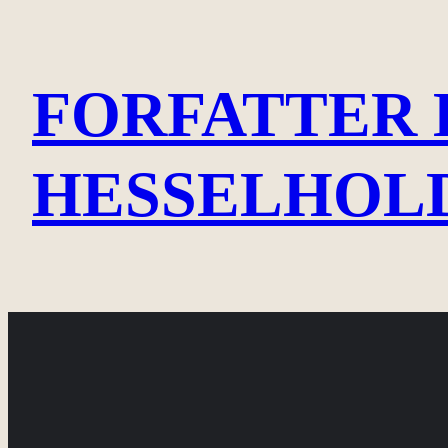
Spring
til
FORFATTER 
indhold
HESSELHOL