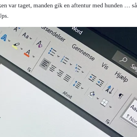
en var taget, manden gik en aftentur med hunden … så 
Ups.