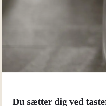
Du sætter dig ved taste