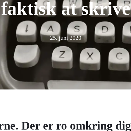
faktisk at skrive
25. juni 2020
rne. Der er ro omkring dig