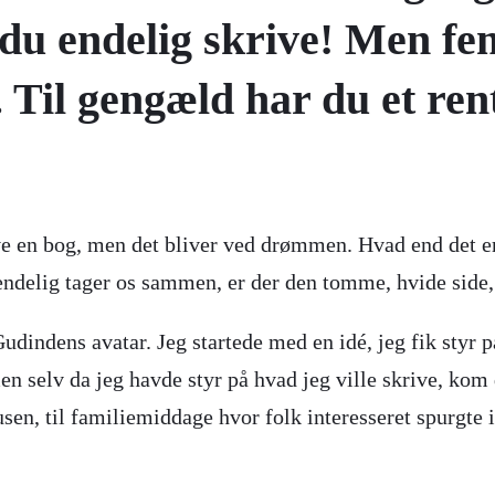
 du endelig skrive! Men fe
. Til gengæld har du et ren
 en bog, men det bliver ved drømmen. Hvad end det er m
delig tager os sammen, er der den tomme, hvide side, 
dindens avatar. Jeg startede med en idé, jeg fik styr på
men selv da jeg havde styr på hvad jeg ville skrive, kom d
usen, til familiemiddage hvor folk interesseret spurgte 