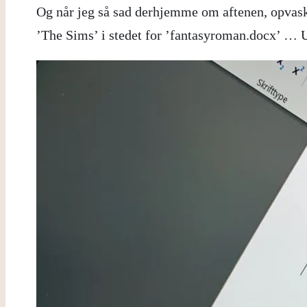
Og når jeg så sad derhjemme om aftenen, opvask
’The Sims’ i stedet for ’fantasyroman.docx’ … 