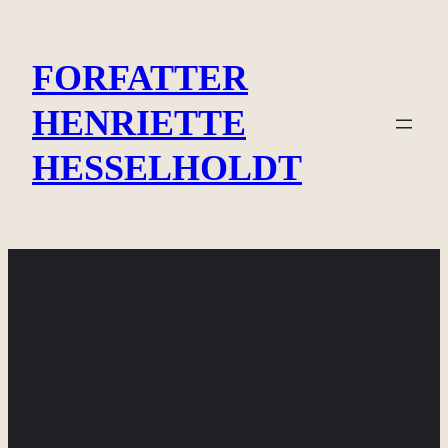
Spring
til
FORFATTER
indhold
HENRIETTE
HESSELHOLDT