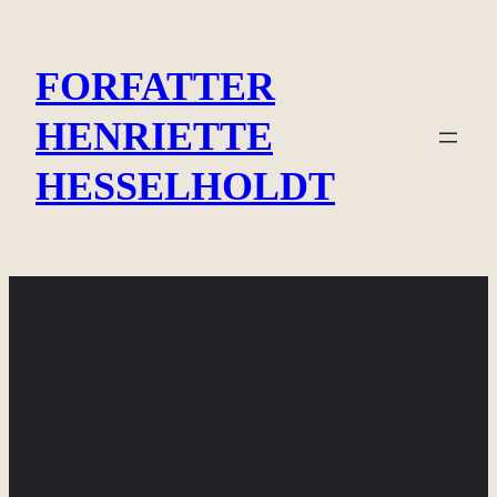
Spring
til
FORFATTER
indhold
HENRIETTE
HESSELHOLDT