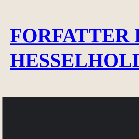
Spring
til
FORFATTER 
indhold
HESSELHOL