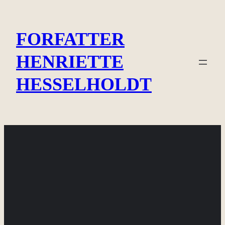
Spring
til
FORFATTER
indhold
HENRIETTE
HESSELHOLDT