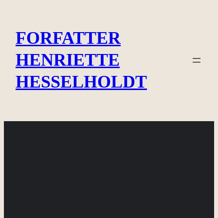
Spring
til
FORFATTER
indhold
HENRIETTE
HESSELHOLDT