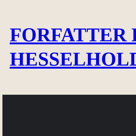
Spring
til
FORFATTER 
indhold
HESSELHOL