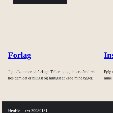
Forlag
In
Jeg udkommer på forlaget Tellerup, og det er ofte direkte
Følg 
hos dem det er billigst og hurtigst at købe mine bøger.
mine 
HenHes – cvr 39989131