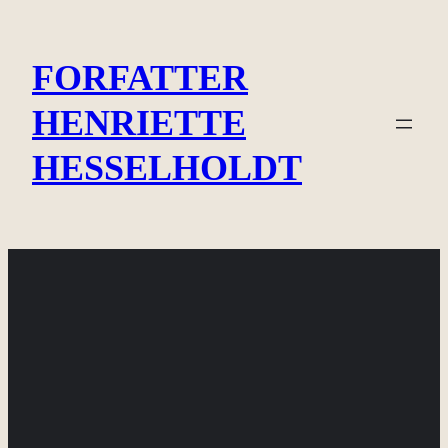
Spring
til
FORFATTER
indhold
HENRIETTE
HESSELHOLDT