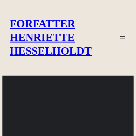
Spring
til
FORFATTER
indhold
HENRIETTE
HESSELHOLDT