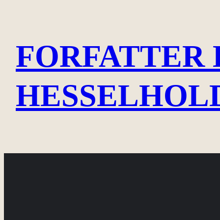
Spring
til
FORFATTER 
indhold
HESSELHOL