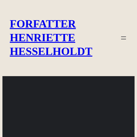
Spring
til
FORFATTER
indhold
HENRIETTE
HESSELHOLDT