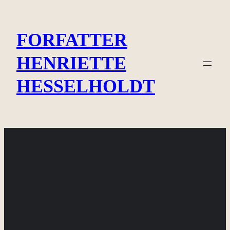
Spring
til
FORFATTER
indhold
HENRIETTE
HESSELHOLDT