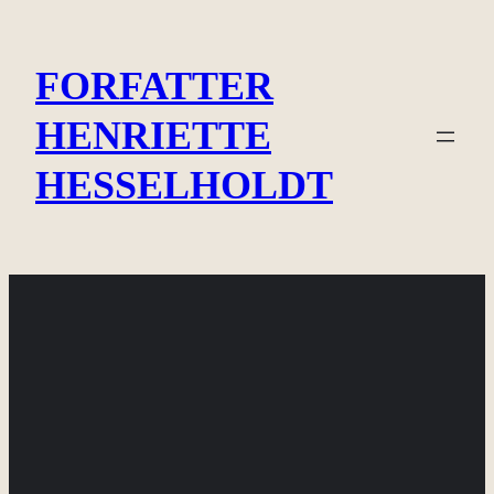
Spring
til
FORFATTER
indhold
HENRIETTE
HESSELHOLDT